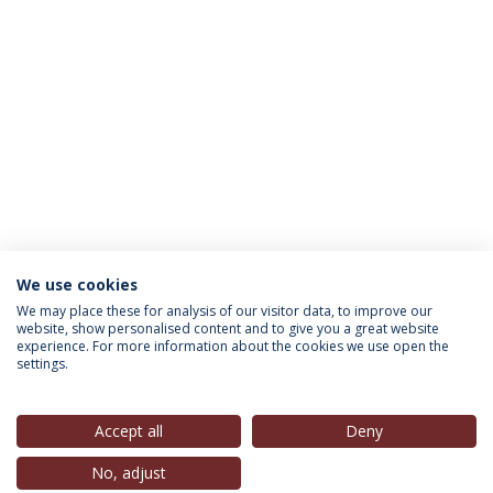
We use cookies
INFORMAÇÃO PARA
We may place these for analysis of our visitor data, to improve our
website, show personalised content and to give you a great website
experience. For more information about the cookies we use open the
settings.
Política de Privacidade
Termos & Condições
Direitos do Titular dos Dados
Accept all
Deny
No, adjust