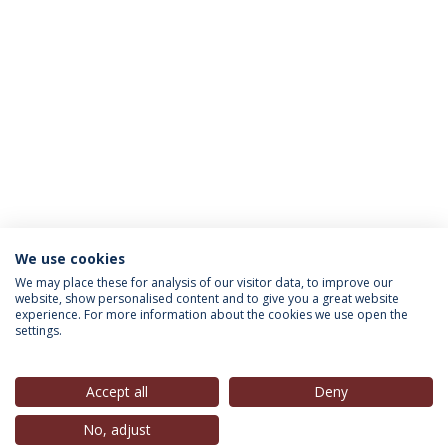
We use cookies
INFORMAÇÃO PARA
We may place these for analysis of our visitor data, to improve our
website, show personalised content and to give you a great website
experience. For more information about the cookies we use open the
settings.
Política de Privacidade
Termos & Condições
Direitos do Titular dos Dados
Accept all
Deny
No, adjust