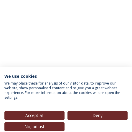
We use cookies
INFORMAÇÃO PARA
We may place these for analysis of our visitor data, to improve our
website, show personalised content and to give you a great website
experience. For more information about the cookies we use open the
settings.
Política de Privacidade
Termos & Condições
Direitos do Titular dos Dados
Accept all
Deny
No, adjust