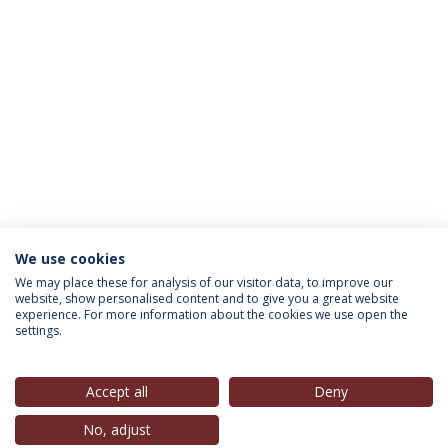
We use cookies
INFORMAÇÃO PARA
We may place these for analysis of our visitor data, to improve our
website, show personalised content and to give you a great website
experience. For more information about the cookies we use open the
settings.
Política de Privacidade
Termos & Condições
Direitos do Titular dos Dados
Accept all
Deny
No, adjust