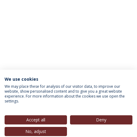
We use cookies
INFORMAÇÃO PARA
We may place these for analysis of our visitor data, to improve our
website, show personalised content and to give you a great website
experience. For more information about the cookies we use open the
settings.
Política de Privacidade
Termos & Condições
Direitos do Titular dos Dados
Accept all
Deny
No, adjust