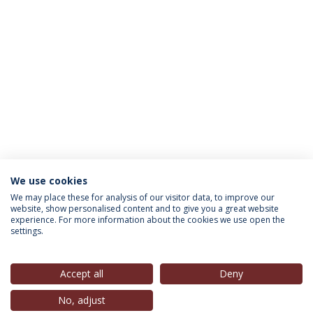
We use cookies
INFORMAÇÃO PARA
We may place these for analysis of our visitor data, to improve our
website, show personalised content and to give you a great website
experience. For more information about the cookies we use open the
settings.
Política de Privacidade
Termos & Condições
Direitos do Titular dos Dados
Accept all
Deny
No, adjust