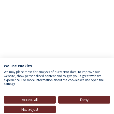
We use cookies
INFORMAÇÃO PARA
We may place these for analysis of our visitor data, to improve our
website, show personalised content and to give you a great website
experience. For more information about the cookies we use open the
settings.
Política de Privacidade
Termos & Condições
Direitos do Titular dos Dados
Accept all
Deny
No, adjust