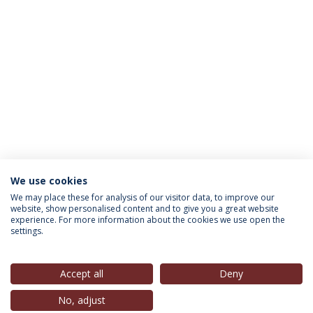
We use cookies
INFORMAÇÃO PARA
We may place these for analysis of our visitor data, to improve our
website, show personalised content and to give you a great website
experience. For more information about the cookies we use open the
settings.
Política de Privacidade
Termos & Condições
Direitos do Titular dos Dados
Accept all
Deny
No, adjust