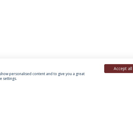
Accept all
, show personalised content and to give you a great
 settings.
Política de Privacidade
Termos & Condições
Direitos do Titular dos Dados