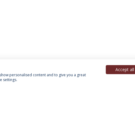
Accept all
, show personalised content and to give you a great
 settings.
Política de Privacidade
Termos & Condições
Direitos do Titular dos Dados