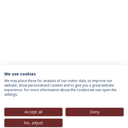
We use cookies
INFORMAÇÃO PARA
We may place these for analysis of our visitor data, to improve our
website, show personalised content and to give you a great website
experience. For more information about the cookies we use open the
settings.
Política de Privacidade
Termos & Condições
Direitos do Titular dos Dados
Accept all
Deny
No, adjust