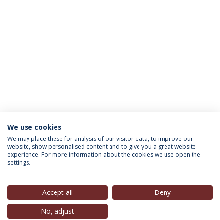
We use cookies
INFORMAÇÃO PARA
We may place these for analysis of our visitor data, to improve our
website, show personalised content and to give you a great website
experience. For more information about the cookies we use open the
settings.
Política de Privacidade
Termos & Condições
Direitos do Titular dos Dados
Accept all
Deny
No, adjust