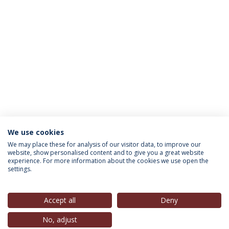
We use cookies
INFORMAÇÃO PARA
We may place these for analysis of our visitor data, to improve our
website, show personalised content and to give you a great website
experience. For more information about the cookies we use open the
settings.
Política de Privacidade
Termos & Condições
Direitos do Titular dos Dados
Accept all
Deny
No, adjust