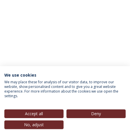
We use cookies
INFORMAÇÃO PARA
We may place these for analysis of our visitor data, to improve our
website, show personalised content and to give you a great website
experience. For more information about the cookies we use open the
settings.
Política de Privacidade
Termos & Condições
Direitos do Titular dos Dados
Accept all
Deny
No, adjust