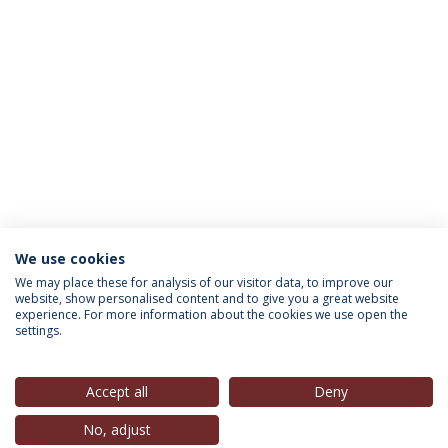
We use cookies
INFORMAÇÃO PARA
We may place these for analysis of our visitor data, to improve our
website, show personalised content and to give you a great website
experience. For more information about the cookies we use open the
settings.
Política de Privacidade
Termos & Condições
Direitos do Titular dos Dados
Accept all
Deny
No, adjust