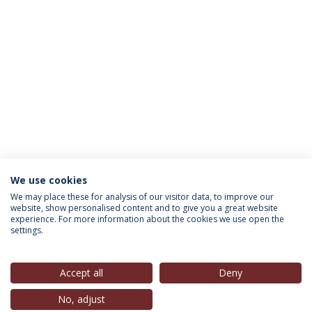
We use cookies
INFORMAÇÃO PARA
We may place these for analysis of our visitor data, to improve our
website, show personalised content and to give you a great website
experience. For more information about the cookies we use open the
settings.
Política de Privacidade
Termos & Condições
Direitos do Titular dos Dados
Accept all
Deny
No, adjust