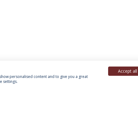
Accept all
, show personalised content and to give you a great
 settings.
Política de Privacidade
Termos & Condições
Direitos do Titular dos Dados