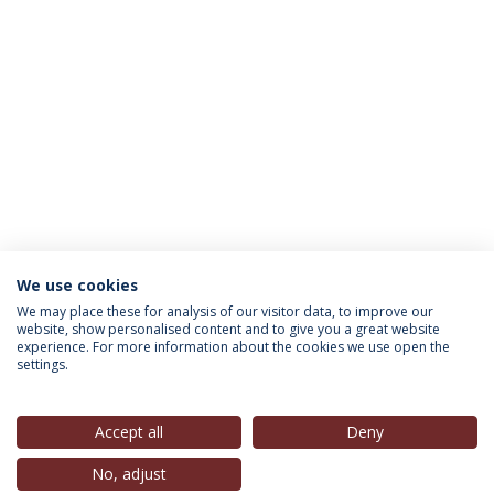
We use cookies
INFORMAÇÃO PARA
We may place these for analysis of our visitor data, to improve our
website, show personalised content and to give you a great website
experience. For more information about the cookies we use open the
settings.
Política de Privacidade
Termos & Condições
Direitos do Titular dos Dados
Accept all
Deny
No, adjust