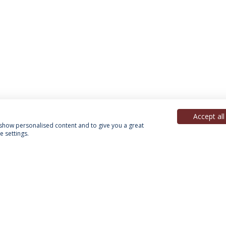
Accept all
, show personalised content and to give you a great
 settings.
Política de Privacidade
Termos & Condições
Direitos do Titular dos Dados