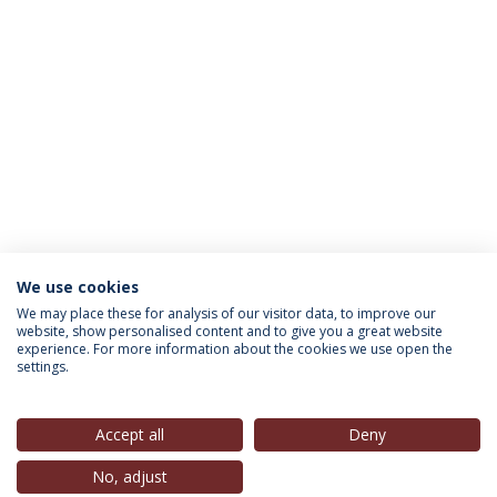
We use cookies
INFORMAÇÃO PARA
We may place these for analysis of our visitor data, to improve our
website, show personalised content and to give you a great website
experience. For more information about the cookies we use open the
settings.
Política de Privacidade
Termos & Condições
Direitos do Titular dos Dados
Accept all
Deny
No, adjust