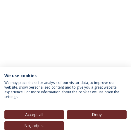
We use cookies
INFORMAÇÃO PARA
We may place these for analysis of our visitor data, to improve our
website, show personalised content and to give you a great website
experience. For more information about the cookies we use open the
settings.
Política de Privacidade
Termos & Condições
Direitos do Titular dos Dados
Accept all
Deny
No, adjust