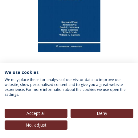
Coordenação:
Raymond Plant, Robert Royal, Daniel J.
We use cookies
Mahoney, Hahm Chaibong, Clifford Orwin, William
We may place these for analysis of our visitor data, to improve our
A. Galstom
website, show personalised content and to give you a great website
experience. For more information about the cookies we use open the
Editado por
Universidade Católica Editora, 2007
settings.
Este livro, resultante do IX Encontro Internacional de
Accept all
Deny
Estudos Políticos, que teve lugar em Cascais de 11 a 14
de Novembro de 2001, constitui uma interessante
No, adjust
conversação entre os autores de diferentes