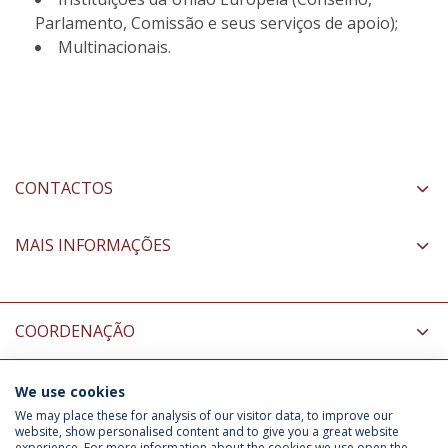
Parlamento, Comissão e seus serviços de apoio);
Multinacionais.
CONTACTOS
MAIS INFORMAÇÕES
COORDENAÇÃO
We use cookies
INFORMAÇÃO PARA
We may place these for analysis of our visitor data, to improve our
website, show personalised content and to give you a great website
experience. For more information about the cookies we use open the