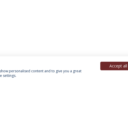
Accept all
, show personalised content and to give you a great
 settings.
Política de Privacidade
Termos & Condições
Direitos do Titular dos Dados