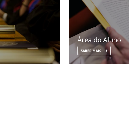
Open Day - Cimeira de Segurança IEP
I
Palestra Anual Alexis de Tocqueville
Conferências do Atlântico
Seminários Internacionais
Palestra Anual Winston Churchill
IEP Alumni Club
Área do Aluno
Career Day
SABER MAIS