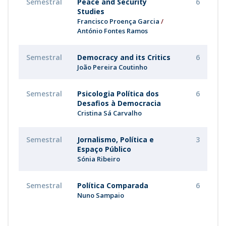
Semestral
Peace and Security
6
Studies
Francisco Proença Garcia
António Fontes Ramos
Semestral
Democracy and its Critics
6
João Pereira Coutinho
Semestral
Psicologia Política dos
6
Desafios à Democracia
Cristina Sá Carvalho
Semestral
Jornalismo, Política e
3
Espaço Público
Sónia Ribeiro
Semestral
Política Comparada
6
Nuno Sampaio