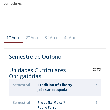
curriculares.
1.º Ano
2.º Ano
3.º Ano
4.º Ano
Semestre de Outono
Unidades Curriculares
ECTS
Obrigatórias
Semestral
Tradition of Liberty
6
João Carlos Espada
Semestral
Filosofia Moral*
6
Pedro Ferro