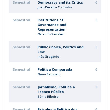
Semestral
Democracy and its Critics
6
João Pereira Coutinho
Semestral
Institutions of
3
Governance and
Representation
Orlando Samões
Semestral
Public Choice, Politics and
3
Law
Inês Gregório
Semestral
Política Comparada
6
Nuno Sampaio
Semestral
Jornalismo, Política e
3
Espaço Público
Sónia Ribeiro
Semestral
Psicologia Política dos
6