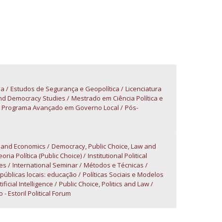
niciativas Nacionais da Católica
sa
Estudos de Segurança e Geopolítica
Licenciatura
nd Democracy Studies
Mestrado em Ciência Política e
Programa Avançado em Governo Local
Pós-
w and Economics
Democracy, Public Choice, Law and
ria Política (Public Choice)
Institutional Political
ies
International Seminar
Métodos e Técnicas
 públicas locais: educação
Políticas Sociais e Modelos
tificial Intelligence
Public Choice, Politics and Law
- Estoril Political Forum