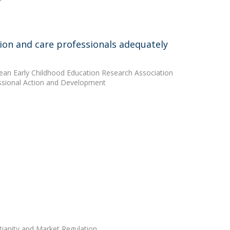
ation and care professionals adequately
pean Early Childhood Education Research Association
fessional Action and Development
tianity and Market Regulation