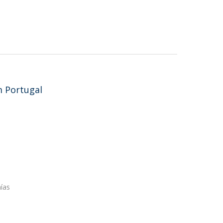
m Portugal
nías