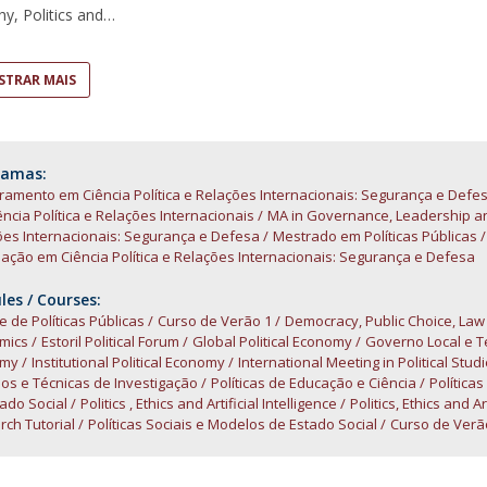
Open Day - Cimeira de Segurança IEP
y, Politics and
I
Palestra Anual Alexis de Tocqueville
Conferências do Atlântico
TRAR MAIS
Seminários Internacionais
Palestra Anual Winston Churchill
IEP Alumni Club
Career Day
ramas:
amento em Ciência Política e Relações Internacionais: Segurança e Defe
ncia Política e Relações Internacionais
MA in Governance, Leadership a
ões Internacionais: Segurança e Defesa
Mestrado em Políticas Públicas
ção em Ciência Política e Relações Internacionais: Segurança e Defesa
es / Courses:
e de Políticas Públicas
Curso de Verão 1
Democracy, Public Choice, La
mics
Estoril Political Forum
Global Political Economy
Governo Local e Teo
omy
Institutional Political Economy
International Meeting in Political Stud
os e Técnicas de Investigação
Políticas de Educação e Ciência
Políticas
ado Social
Politics , Ethics and Artificial Intelligence
Politics, Ethics and Ar
ch Tutorial
Políticas Sociais e Modelos de Estado Social
Curso de Verão 