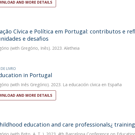
NLOAD AND MORE DETAILS
ação Cívica e Política em Portugal: contributos e r
nidades e desafios
gório
(with Gregório, Inês). 2023. Aletheia
 DE LIVRO
education in Portugal
gório
(with Inês Gregório). 2023. La educación cívica en España
NLOAD AND MORE DETAILS
childhood education and care professionals¿ training
gório
(with Brito, A. T. ). 2023. 4th Barcelona Conference on Educatio