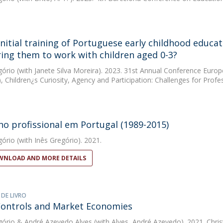
 initial training of Portuguese early childhood educ
ing them to work with children aged 0-3?
gório
(with Janete Silva Moreira). 2023. 31st Annual Conference Euro
, Children¿s Curiosity, Agency and Participation: Challenges for Pro
no profissional em Portugal (1989-2015)
gório
(with Inês Gregório). 2021.
NLOAD AND MORE DETAILS
 DE LIVRO
Controls and Market Economies
gório
&
André Azevedo Alves
(with Alves, André Azevedo). 2021. Chris