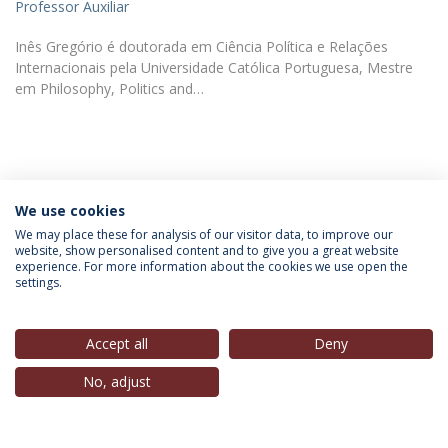
Professor Auxiliar
Inês Gregório é doutorada em Ciência Política e Relações
Internacionais pela Universidade Católica Portuguesa, Mestre
em Philosophy, Politics and…
We use cookies
INFORMAÇÃO PARA
We may place these for analysis of our visitor data, to improve our
website, show personalised content and to give you a great website
experience. For more information about the cookies we use open the
settings.
Política de Privacidade
Termos & Condições
Direitos do Titular dos Dados
Accept all
Deny
No, adjust
© 2026 Universidade Católica Portuguesa