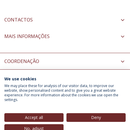
CONTACTOS
MAIS INFORMAÇÕES
COORDENAÇÃO
We use cookies
INFORMAÇÃO PARA
We may place these for analysis of our visitor data, to improve our
website, show personalised content and to give you a great website
experience. For more information about the cookies we use open the
settings.
Política de Privacidade
Termos & Condições
Direitos do Titular dos Dados
Accept all
Deny
No, adjust