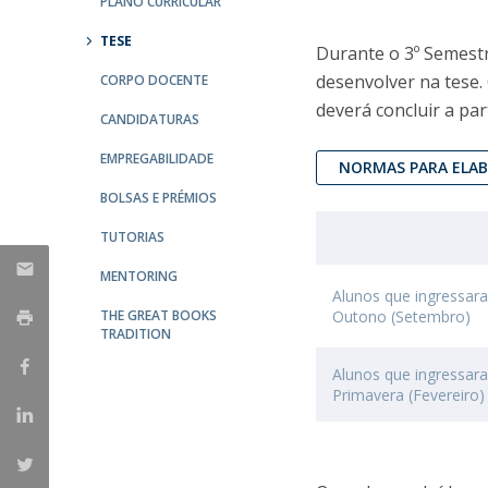
PLANO CURRICULAR
TESE
Centro de Investigação do Instituto de
Durante o 3º Semestr
Estudos Políticos
desenvolver na tese.
CORPO DOCENTE
deverá concluir a par
Centro de Estudos Europeus
CANDIDATURAS
EMPREGABILIDADE
NORMAS PARA ELAB
BOLSAS E PRÉMIOS
TUTORIAS
MENTORING
Alunos que ingressar
THE GREAT BOOKS
Outono (Setembro)
TRADITION
Alunos que ingressar
Primavera (Fevereiro)