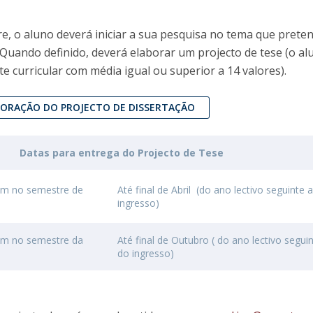
Open Day - Cimeira de Segurança IEP
I
Palestra Anual Alexis de Tocqueville
e, o aluno deverá iniciar a sua pesquisa no tema que prete
Conferências do Atlântico
 Quando definido, deverá elaborar um projecto de tese (o al
Seminários Internacionais
te curricular com média igual ou superior a 14 valores).
Palestra Anual Winston Churchill
IEP Alumni Club
ORAÇÃO DO PROJECTO DE DISSERTAÇÃO
Career Day
Datas para entrega do Projecto de Tese
am no semestre de
Até final de Abril (do ano lectivo seguinte 
ingresso)
am no semestre da
Até final de Outubro ( do ano lectivo segui
do ingresso)