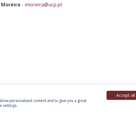
e Moreira
-
imoreira@ucp.pt
Accept all
, show personalised content and to give you a great
 settings.