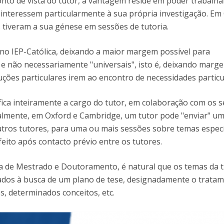
onto de vista do tutor, a vantagem reside em poder trabalh
Open Day - Cimeira de Segurança IEP
interessem particularmente à sua própria investigação. Em
I
Palestra Anual Alexis de Tocqueville
 tiveram a sua génese em sessões de tutoria.
Conferências do Atlântico
Seminários Internacionais
no IEP-Católica, deixando a maior margem possível para
Palestra Anual Winston Churchill
e não necessariamente "universais", isto é, deixando marg
IEP Alumni Club
luções particulares irem ao encontro de necessidades particu
Career Day
fica inteiramente a cargo do tutor, em colaboração com os 
almente, em Oxford e Cambridge, um tutor pode "enviar" u
tros tutores, para uma ou mais sessões sobre temas especí
feito após contacto prévio entre os tutores.
 de Mestrado e Doutoramento, é natural que os temas da t
ados à busca de um plano de tese, designadamente o trata
, determinados conceitos, etc.