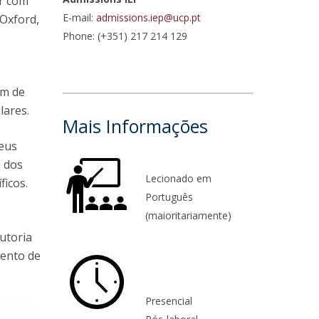
ar com
E-mail:
admissions.iep@ucp.pt
 Oxford,
niciativas Nacionais da Católica
Phone: (+351) 217 214 129
em de
lares.
Mais Informações
seus
m dos
Lecionado em
ficos.
Português
(maioritariamente)
utoria
mento de
Presencial