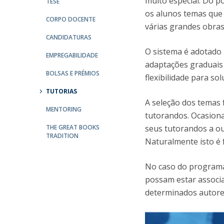
muito especial. Do p
TESE
os alunos temas que 
CORPO DOCENTE
Centro de Investigação do Instituto de
várias grandes obras
Estudos Políticos
CANDIDATURAS
O sistema é adotado 
Centro de Estudos Europeus
EMPREGABILIDADE
adaptações graduais 
BOLSAS E PRÉMIOS
flexibilidade para so
TUTORIAS
A seleção dos temas 
MENTORING
tutorandos. Ocasion
THE GREAT BOOKS
seus tutorandos a ou
TRADITION
Naturalmente isto é 
No caso do programa
possam estar associ
determinados autores