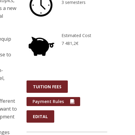
topics,
3 semesters
ts a new
al
Estimated Cost
 equip
7 481,2€
nse to
n-
el,
TUITION FEES
fferent
Payment Rules
 want to
lopment
EDITAL
enges