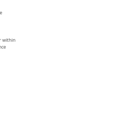
he
;
r within
ence