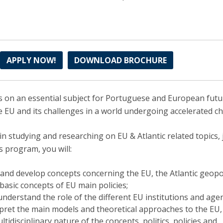
APPLY NOW!
DOWNLOAD BROCHURE
 on an essential subject for Portuguese and European futu
e EU and its challenges in a world undergoing accelerated c
 in studying and researching on EU & Atlantic related topics, 
s program, you will:
and develop concepts concerning the EU, the Atlantic geopol
basic concepts of EU main policies;
nderstand the role of the different EU institutions and agen
pret the main models and theoretical approaches to the EU,
tidisciplinary nature of the concepts, politics, policies and