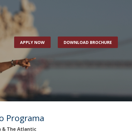
Open Day - Cimeira de Segurança IEP
I
Palestra Anual Alexis de Tocqueville
Conferências do Atlântico
Seminários Internacionais
Palestra Anual Winston Churchill
IEP Alumni Club
APPLY NOW
DOWNLOAD BROCHURE
Career Day
do Programa
 & The Atlantic