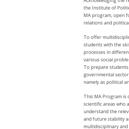
Acknowledging the re
the Institute of Poli
MA program, open for
relations and politic
To offer multidiscipli
students with the sk
processes in differen
various social probl
To prepare students 
governmental sectors,
namely as political a
This MA Program is de
scientific areas who
understand the relev
and future stability
multidisciplinary an