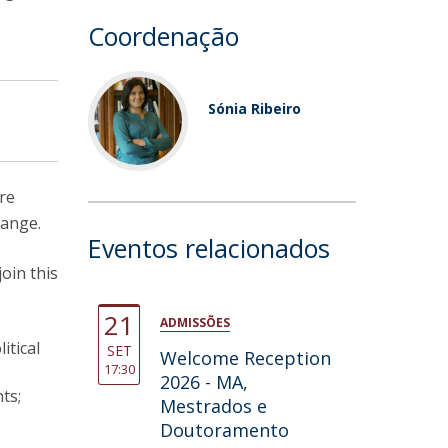
Coordenação
Sónia Ribeiro
re
hange.
Eventos relacionados
join this
21
ADMISSÕES
itical
SET
Welcome Reception
17:30
2026 - MA,
ts;
Mestrados e
Doutoramento