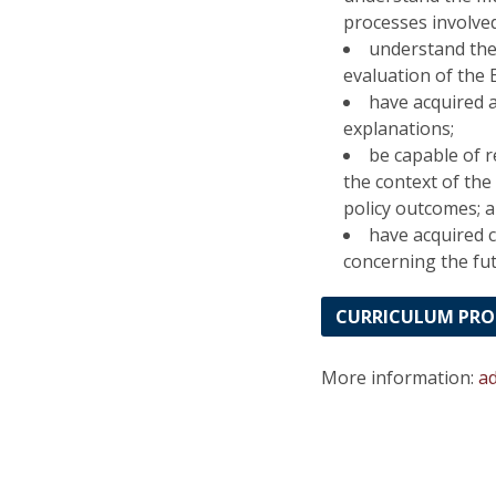
processes involved
understand the 
evaluation of the 
have acquired a
explanations;
be capable of r
the context of the 
policy outcomes; 
have acquired 
concerning the fu
CURRICULUM PR
More information:
a