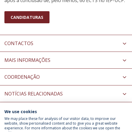
após a conclusão de, pelo menos, 60 ECTS no IEP-UCP.
CANDIDATURAS
CONTACTOS
MAIS INFORMAÇÕES
COORDENAÇÃO
NOTÍCIAS RELACIONADAS
We use cookies
INFORMAÇÃO PARA
We may place these for analysis of our visitor data, to improve our
website, show personalised content and to give you a great website
experience. For more information about the cookies we use open the