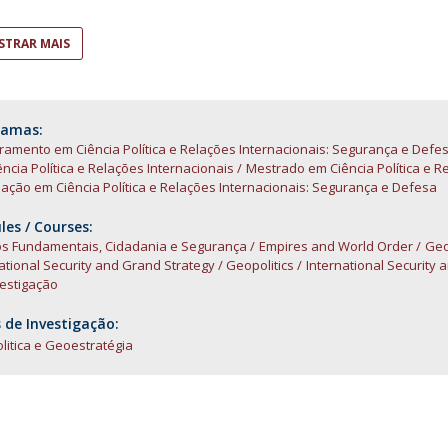
Open Day - Cimeira de Segurança IEP
I
Palestra Anual Alexis de Tocqueville
TRAR MAIS
Conferências do Atlântico
Seminários Internacionais
Palestra Anual Winston Churchill
IEP Alumni Club
ramas:
amento em Ciência Política e Relações Internacionais: Segurança e Defe
Career Day
ncia Política e Relações Internacionais
Mestrado em Ciência Política e R
ção em Ciência Política e Relações Internacionais: Segurança e Defesa
es / Courses:
tos Fundamentais, Cidadania e Segurança
Empires and World Order
Geo
ational Security and Grand Strategy / Geopolitics
International Security 
estigação
 de Investigação:
itica e Geoestratégia