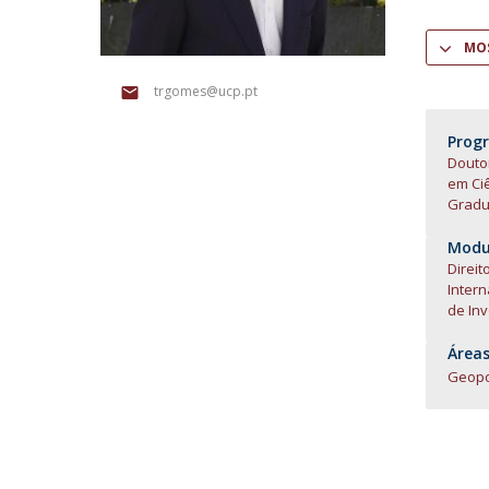
Centro de Investigação do Instituto de
MOS
Estudos Políticos
trgomes@ucp.pt
Centro de Estudos Europeus
Prog
Doutor
em Ciê
Gradua
Modul
Direi
Intern
de Inv
Áreas
Geopol