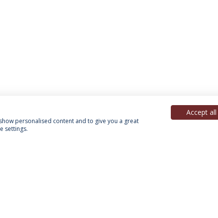
Accept all
, show personalised content and to give you a great
 settings.
Política de Privacidade
Termos & Condições
Direitos do Titular dos Dados