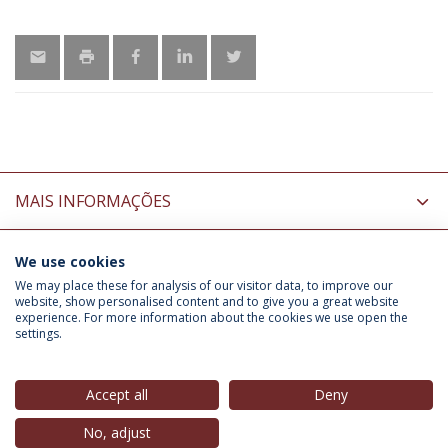
MAIS INFORMAÇÕES
We use cookies
INFORMAÇÃO PARA
We may place these for analysis of our visitor data, to improve our
website, show personalised content and to give you a great website
experience. For more information about the cookies we use open the
settings.
Política de Privacidade
Termos & Condições
Direitos do Titular dos Dados
Accept all
Deny
No, adjust