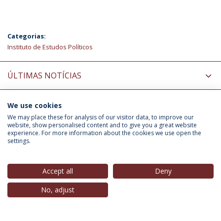
Categorias:
Instituto de Estudos Políticos
ÚLTIMAS NOTÍCIAS
We use cookies
INFORMAÇÃO PARA
We may place these for analysis of our visitor data, to improve our
website, show personalised content and to give you a great website
experience. For more information about the cookies we use open the
settings.
Política de Privacidade
Termos & Condições
Direitos do Titular dos Dados
Accept all
Deny
No, adjust
© 2026 Universidade Católica Portuguesa