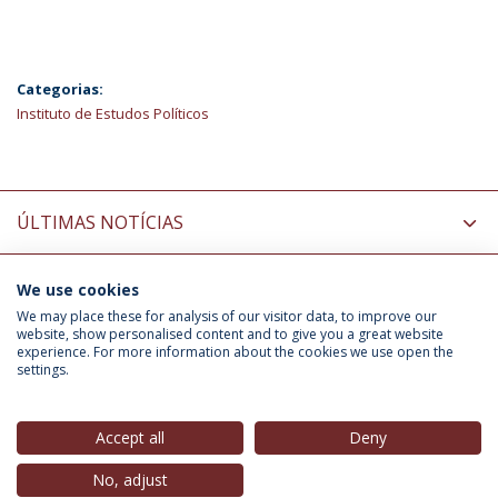
Categorias:
Instituto de Estudos Políticos
ÚLTIMAS NOTÍCIAS
We use cookies
INFORMAÇÃO PARA
We may place these for analysis of our visitor data, to improve our
website, show personalised content and to give you a great website
experience. For more information about the cookies we use open the
settings.
Política de Privacidade
Termos & Condições
Direitos do Titular dos Dados
Accept all
Deny
No, adjust