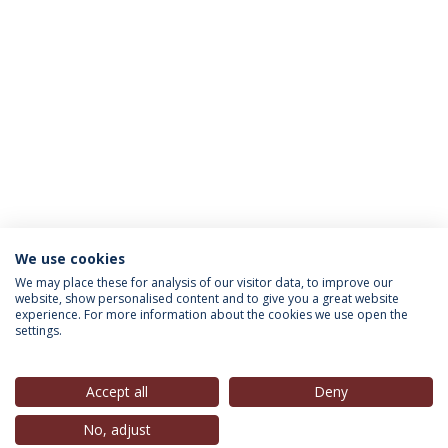
We use cookies
INFORMAÇÃO PARA
We may place these for analysis of our visitor data, to improve our
website, show personalised content and to give you a great website
experience. For more information about the cookies we use open the
settings.
Política de Privacidade
Termos & Condições
Direitos do Titular dos Dados
Accept all
Deny
No, adjust