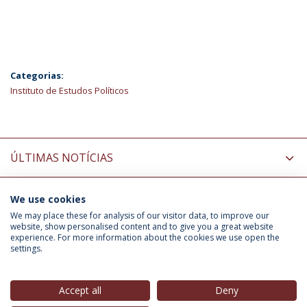
Categorias:
Instituto de Estudos Políticos
ÚLTIMAS NOTÍCIAS
We use cookies
INFORMAÇÃO PARA
We may place these for analysis of our visitor data, to improve our
website, show personalised content and to give you a great website
experience. For more information about the cookies we use open the
settings.
Política de Privacidade
Termos & Condições
Direitos do Titular dos Dados
Accept all
Deny