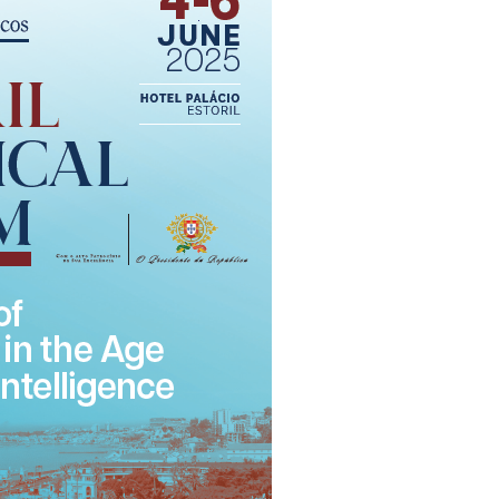
Open Day - Cimeira de Segurança IEP
I
Palestra Anual Alexis de Tocqueville
Conferências do Atlântico
Seminários Internacionais
Palestra Anual Winston Churchill
IEP Alumni Club
Career Day