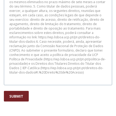
os mesmos eliminados no prazo máximo de sete meses a contar
do seu término. 5. Como titular de dados pessoais, poderá
exercer, a qualquer altura, os seguintes direitos, reunidas que
estejam, em cada caso, as condições legais de que depende o
seu exercício: direito de acesso, direito de retificação, direito de
apagamento, direito de limitação do tratamento, direito de
portabilidade e direito de oposição ao tratamento. Para mais
esclarecimentos sobre estes direitos, poderá consultar a
informação no link: https://iep.lisboa.ucp.pt/pt-pt/direitos-do-
titular-dos-dados 6. Caso necessite, poderá, ainda, apresentar
reclamação junto da Comissão Nacional de Proteção de Dados
(CNPD). Ao submeter o presente formulário, declaro que tomei
conhecimento e que aceito a política de privacidade da UCP
Política de Privacidade (https://iep.lisboa.ucp.pt/pt-pt/politica-de-
privacidade) e os Direitos dos Titulares Direitos do Titular dos
Dados | IEP-Católica (https://iep.lisboa.ucp.pt/pt-pt/direitos-do-
titular-dos-dados#I.%20Direito%20de%20Acesso)
SUBMIT