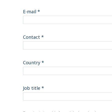
Centro de Investigação do Instituto de
E-mail
*
Estudos Políticos
Centro de Estudos Europeus
Contact
*
Country
*
Job title
*