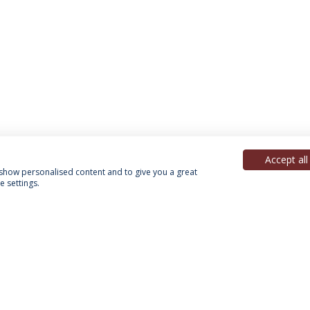
Accept all
, show personalised content and to give you a great
 settings.
Política de Privacidade
Termos & Condições
Direitos do Titular dos Dados