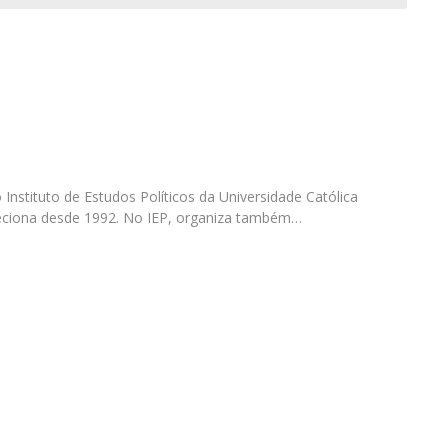
Open Day - Cimeira de Segurança IEP
I
Palestra Anual Alexis de Tocqueville
Conferências do Atlântico
Seminários Internacionais
Palestra Anual Winston Churchill
IEP Alumni Club
Career Day
Instituto de Estudos Políticos da Universidade Católica
eciona desde 1992. No IEP, organiza também…