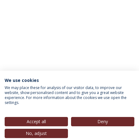
We use cookies
INFORMAÇÃO PARA
We may place these for analysis of our visitor data, to improve our
website, show personalised content and to give you a great website
experience. For more information about the cookies we use open the
settings.
Política de Privacidade
Termos & Condições
Direitos do Titular dos Dados
Accept all
Deny
No, adjust