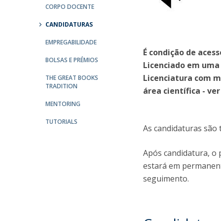
CORPO DOCENTE
Centro de Investigação do Instituto de
CANDIDATURAS
Estudos Políticos
EMPREGABILIDADE
É condição de aces
Centro de Estudos Europeus
BOLSAS E PRÉMIOS
Licenciado em uma 
Licenciatura com m
THE GREAT BOOKS
TRADITION
área científica - v
MENTORING
TUTORIALS
As candidaturas são 
Após candidatura, o 
estará em permanente 
seguimento.