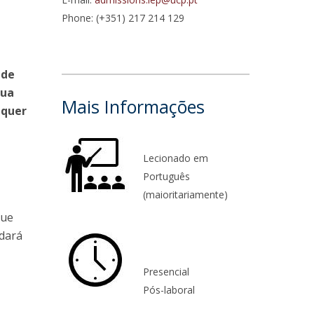
niciativas Nacionais da Católica
Phone: (+351) 217 214 129
 de
sua
Mais Informações
lquer
Lecionado em
Português
(maioritariamente)
que
 dará
Presencial
Pós-laboral