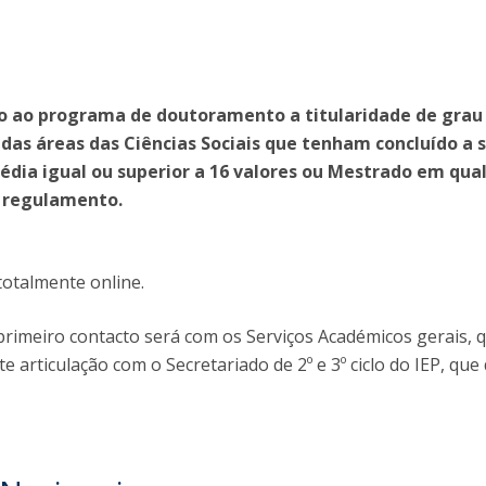
Open Day - Cimeira de Segurança IEP
I
Palestra Anual Alexis de Tocqueville
Conferências do Atlântico
Seminários Internacionais
Palestra Anual Winston Churchill
so ao programa de doutoramento a titularidade de grau
IEP Alumni Club
das áreas das Ciências Sociais que tenham concluído a 
Career Day
édia igual ou superior a 16 valores ou Mestrado em qua
er regulamento.
totalmente online.
primeiro contacto será com os Serviços Académicos gerais, 
articulação com o Secretariado de 2º e 3º ciclo do IEP, que