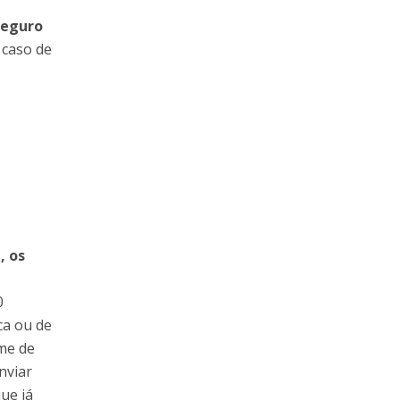
seguro
 caso de
, os
0
ca ou de
ame de
nviar
ue já