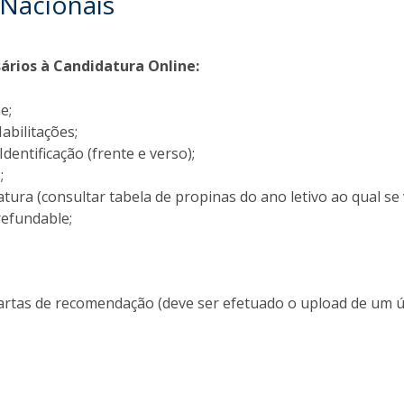
 Nacionais
rios à Candidatura Online:
e;
Habilitações;
entificação (frente e verso);
;
tura (consultar tabela de propinas do ano letivo ao qual se 
refundable;
 Cartas de recomendação (deve ser efetuado o upload de um 