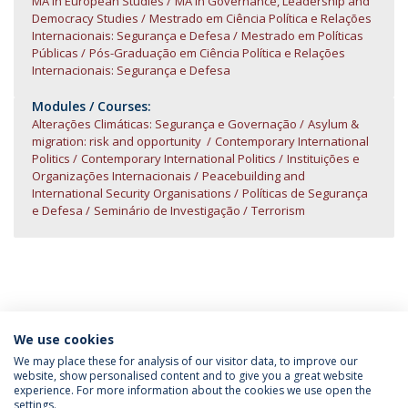
MA in European Studies
MA in Governance, Leadership and
Democracy Studies
Mestrado em Ciência Política e Relações
Internacionais: Segurança e Defesa
Mestrado em Políticas
Públicas
Pós-Graduação em Ciência Política e Relações
Internacionais: Segurança e Defesa
Modules / Courses:
Alterações Climáticas: Segurança e Governação
Asylum &
migration: risk and opportunity
Contemporary International
Politics
Contemporary International Politics
Instituições e
Organizações Internacionais
Peacebuilding and
International Security Organisations
Políticas de Segurança
e Defesa
Seminário de Investigação
Terrorism
We use cookies
INFORMAÇÃO PARA
We may place these for analysis of our visitor data, to improve our
website, show personalised content and to give you a great website
experience. For more information about the cookies we use open the
settings.