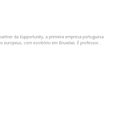
Open Day - Cimeira de Segurança IEP
I
Palestra Anual Alexis de Tocqueville
Conferências do Atlântico
Seminários Internacionais
Palestra Anual Winston Churchill
partner da Eupportunity, a primeira empresa portuguesa
IEP Alumni Club
os europeus, com escritório em Bruxelas. É professor…
Career Day