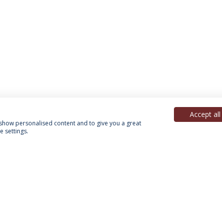
Accept all
, show personalised content and to give you a great
 settings.
Política de Privacidade
Termos & Condições
Direitos do Titular dos Dados