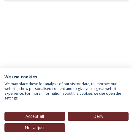
We use cookies
INFORMAÇÃO PARA
We may place these for analysis of our visitor data, to improve our
website, show personalised content and to give you a great website
experience. For more information about the cookies we use open the
settings.
Política de Privacidade
Termos & Condições
Direitos do Titular dos Dados
Accept all
Deny
No, adjust