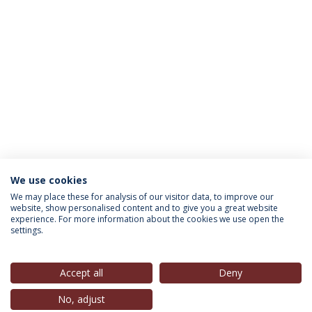
We use cookies
INFORMAÇÃO PARA
We may place these for analysis of our visitor data, to improve our
website, show personalised content and to give you a great website
experience. For more information about the cookies we use open the
settings.
Política de Privacidade
Termos & Condições
Direitos do Titular dos Dados
Accept all
Deny
No, adjust