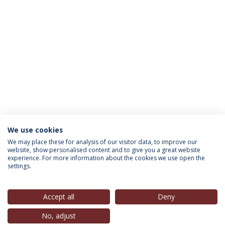
We use cookies
INFORMAÇÃO PARA
We may place these for analysis of our visitor data, to improve our
website, show personalised content and to give you a great website
experience. For more information about the cookies we use open the
settings.
Política de Privacidade
Termos & Condições
Direitos do Titular dos Dados
Accept all
Deny
No, adjust