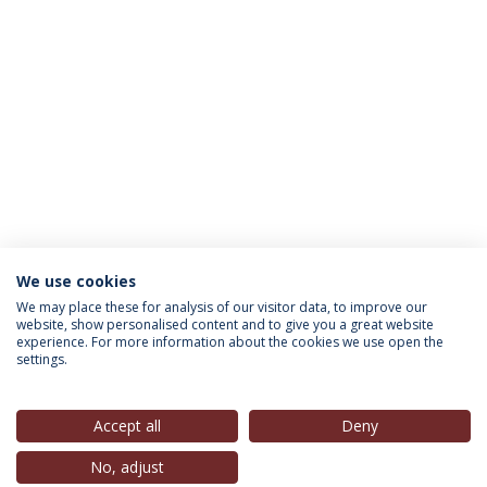
We use cookies
INFORMAÇÃO PARA
We may place these for analysis of our visitor data, to improve our
website, show personalised content and to give you a great website
experience. For more information about the cookies we use open the
settings.
Política de Privacidade
Termos & Condições
Direitos do Titular dos Dados
Accept all
Deny
No, adjust